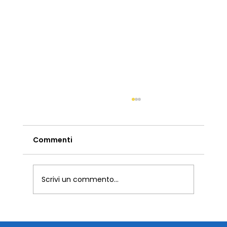
Commenti
Scrivi un commento...
I webinar che abbiamo svolto nel