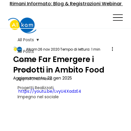
Rimani Informato: Blog & Registrazioni Webinar
All Posts
Alkam
26 nov 2020
Tempo di lettura: 1 min
All Posts
Come Far Emergere i
Webinar
Prodotti in Ambito Food
E-Book
Aggiornamento:
22 gen 2025
Approfondimenti
Progetti Realizzati
https://youtu.be/LvyU4XadzE4
Impegno nel sociale