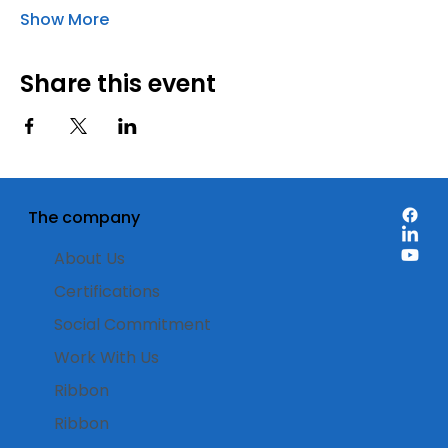
Show More
Share this event
The company
About Us
Certifications
Social Commitment
Work With Us
Ribbon
Ribbon