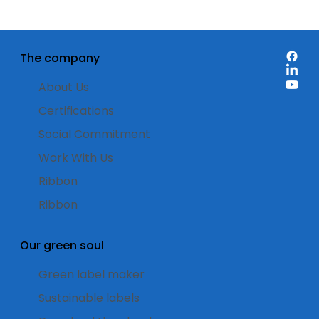
The company
About Us
Certifications
Social Commitment
Work With Us
Ribbon
Ribbon
Our green soul
Green label maker
Sustainable labels