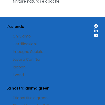
finiture naturali e opache.
L'azienda
Chi Siamo
Certificazioni
Impegno Sociale
Lavora Con Noi
Ribbon
Eventi
La nostra anima green
Etichettificio green