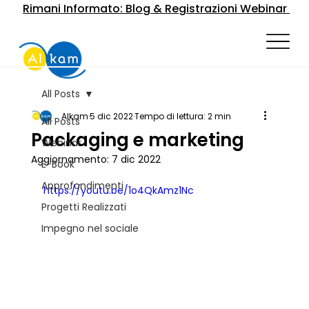
Rimani Informato: Blog & Registrazioni Webinar
All Posts
Alkam
5 dic 2022
Tempo di lettura: 2 min
All Posts
Packaging e marketing
Webinar
Aggiornamento:
7 dic 2022
E-Book
Approfondimenti
https://youtu.be/1o4QkAmz1Nc
Progetti Realizzati
Impegno nel sociale