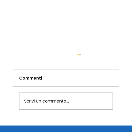
Commenti
Scrivi un commento...
Etichette liquori: consigli per
esaltare i tuoi prodotti