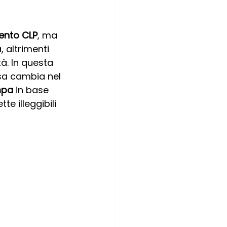
ento CLP
, ma 
, altrimenti 
à. In questa 
sa cambia nel 
mpa
 in base 
e illeggibili 