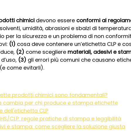
odotti chimici
 devono essere 
conformi al regolam
 solventi, umidità, abrasioni e sbalzi di temperatura
io per la sicurezza e un problema di non conformit
vi: 
(1)
 cosa deve contenere un’etichetta CLP e co
oduce, 
(2)
 come scegliere 
materiali, adesivi e sta
 d’uso, 
(3)
 gli errori più comuni che causano etichett
(e come evitarli).
hette prodotti chimici sono fondamentali?
a cambia per chi produce e stampa etichette
e dell'etichetta CLP
S/CLP: regole pratiche di stampa e leggibilità
sivi e stampa: come scegliere la soluzione giusta