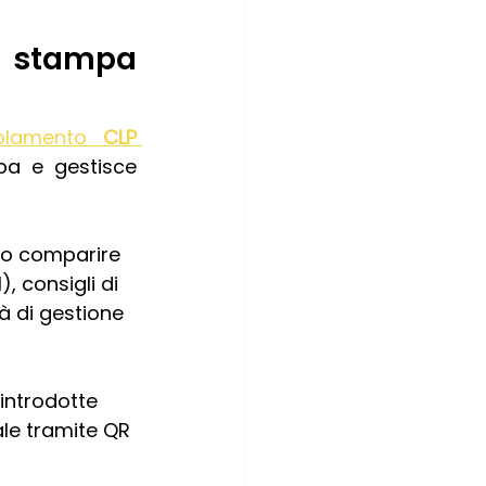
e stampa 
olamento 
CLP 
a e gestisce 
ono comparire 
, consigli di 
tà di gestione 
introdotte 
ale tramite QR 