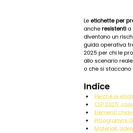
Le 
etichette per pr
anche 
resistenti
 a
diventano un risch
guida operativa tro
2025 per chi le pr
allo scenario reale
o che si staccano 
Indice
Perché le etic
CLP 2025: cos
Elementi chiav
Pittogrammi GH
Materiali, ade