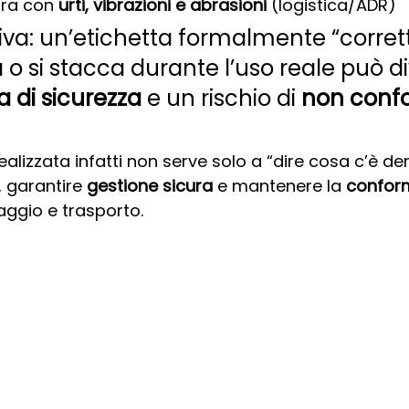
ra con 
urti, vibrazioni e abrasioni
 (logistica/ADR)
iva: un’etichetta formalmente “corret
a o si stacca durante l’uso reale può d
 di sicurezza
 e un rischio di 
non confo
ealizzata infatti non serve solo a “dire cosa c’è de
, garantire 
gestione sicura
 e mantenere la 
confor
aggio e trasporto.