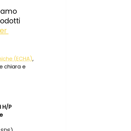
biamo 
odotti 
er 
miche (ECHA)
, 
e chiara e 
i H/P
ne
, SDS)