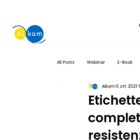
All Posts
Webinar
E-Book
Alkam
5 ott 2021
Etichett
complet
resisten