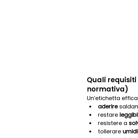
Quali requisit
normativa)
Un’etichetta effic
aderire
 saldam
restare 
leggibi
resistere a 
sol
tollerare 
umidi