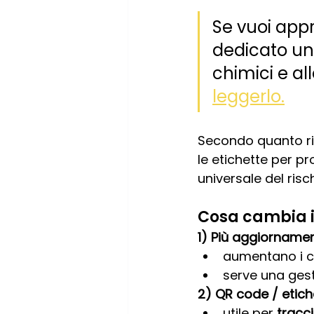
Se vuoi appr
dedicato un 
chimici e all
leggerlo.
Secondo quanto rip
le etichette per p
universale del risch
Cosa cambia i
1) Più aggiornament
aumentano i ca
serve una gest
2) QR code / etich
utile per 
tracci