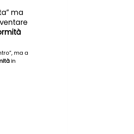
ta” ma 
iventare 
rmità 
ntro”, ma a 
mità
 in 