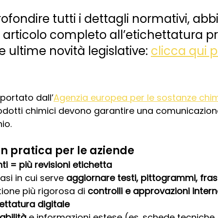
ofondire tutti i dettagli normativi, ab
articolo completo all’etichettatura pr
e ultime novità legislative: 
clicca qui p
ortato dall’
Agenzia europea per le sostanze chi
rodotti chimici devono garantire una comunicazion
io.
n pratica per le aziende
i = più revisioni etichetta
si in cui serve 
aggiornare testi, pittogrammi, fras
ione più rigorosa di 
controlli e approvazioni inter
ettatura digitale
abilità
 e informazioni estese (es. schede tecniche