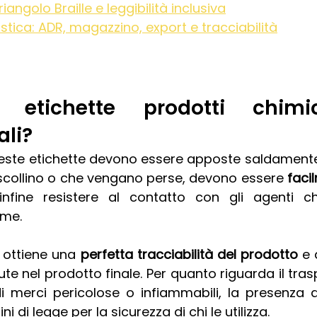
riangolo Braille e leggibilità inclusiva
istica: ADR, magazzino, export e tracciabilità
 etichette prodotti chimi
li? 
ueste etichette devono essere apposte saldamente 
 scollino o che vengano perse, devono essere 
facil
nfine resistere al contatto con gli agenti chi
eme.
 ottiene una 
perfetta tracciabilità del prodotto
 e 
te nel prodotto finale. Per quanto riguarda il tras
 merci pericolose o infiammabili, la presenza del
i di legge per la sicurezza di chi le utilizza.