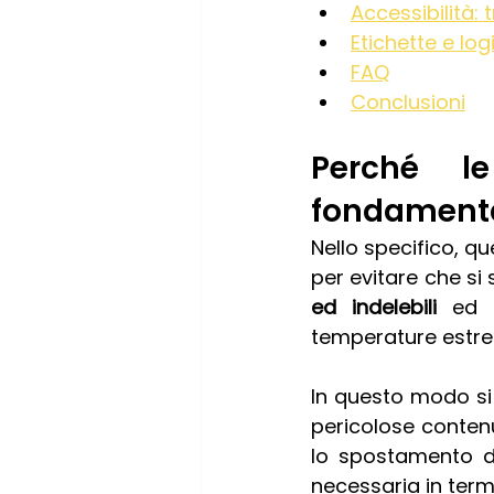
Accessibilità: t
Etichette e log
FAQ
Conclusioni
Perché le
fondamenta
Nello specifico, q
per evitare che si
ed indelebili
 ed i
temperature estr
In questo modo si
pericolose contenu
lo spostamento di
necessaria in termin