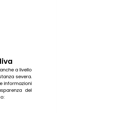
liva
che a livello 
tanza severa. 
re informazioni 
sparenza del 
o: