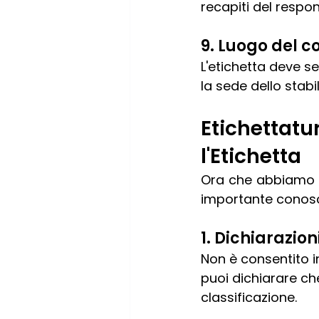
recapiti del respo
9. Luogo del 
L'etichetta deve s
la sede dello stabi
Etichettatu
l'Etichetta
Ora che abbiamo es
importante conosc
1. Dichiarazio
Non è consentito in
puoi dichiarare che 
classificazione.