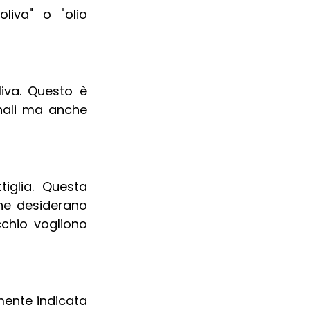
L'etichetta deve chiaramente indicare che si tratta di "olio d'oliva" o "olio 
iva. Questo è 
nali ma anche 
iglia. Questa 
he desiderano 
hio vogliono 
ente indicata 