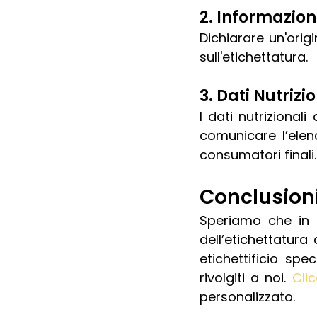
2. Informazioni
Dichiarare un'origi
sull'etichettatura.
3. Dati Nutrizi
I dati nutrizional
comunicare l’elen
consumatori finali.
Conclusioni
Speriamo che in q
dell’etichettatura
etichettificio spe
rivolgiti a noi. 
Cli
personalizzato. 