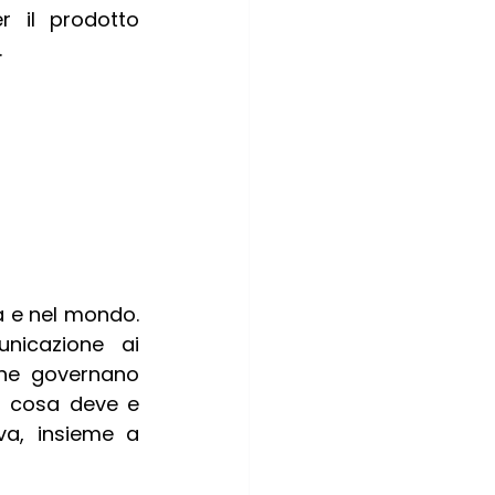
r il prodotto 
.
ia e nel mondo. 
icazione ai 
he governano 
 cosa deve e 
va, insieme a 