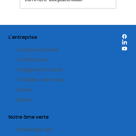
Étiquettes de réduction: quand est-
il préférable de les utiliser sur
L'entreprise
l’emballage d’un produit ?
À propos de nous
Certifications
Engagement social
Travailler avec nous
Ruban
Ruban
Notre âme verte
Étiquetage vert