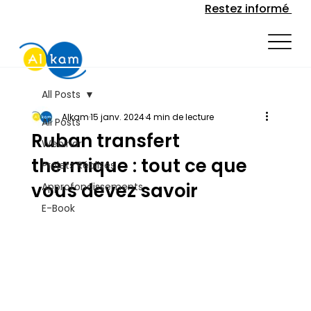
Restez informé
All Posts
Alkam
15 janv. 2024
4 min de lecture
All Posts
Ruban transfert
Webinar
thermique : tout ce que
Projets Réalisés
vous devez savoir
Approfondissements
E-Book