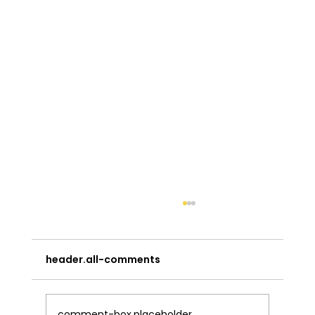
header.all-comments
comment-box.placeholder