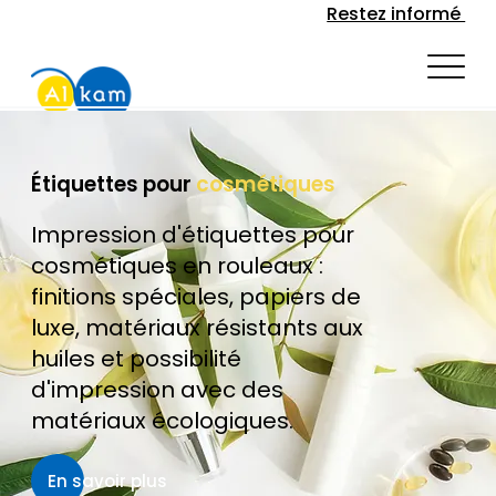
Restez informé
Étiquettes pour
cosmétiques
Impression d'étiquettes pour
cosmétiques en rouleaux :
finitions spéciales, papiers de
luxe, matériaux résistants aux
huiles et possibilité
d'impression avec des
matériaux écologiques.
En savoir plus