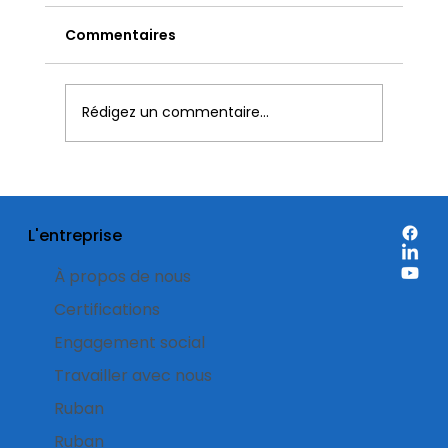
Commentaires
Rédigez un commentaire...
Étiquettes pour emballages
alimentaires: visionnez
L'entreprise
l’enregistrement complet du
webinaire
À propos de nous
Certifications
Engagement social
Travailler avec nous
Ruban
Ruban