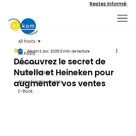
Restez informé
All Posts
Alkam
2 avr. 2025
3 min de lecture
All Posts
Découvrez le secret de
Webinar
Nutella et Heineken pour
Projets Réalisés
augmenter vos ventes
Approfondissements
E-Book