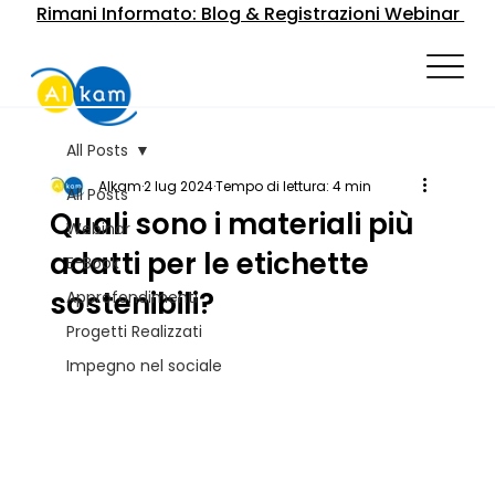
Rimani Informato: Blog & Registrazioni Webinar
All Posts
Alkam
2 lug 2024
Tempo di lettura: 4 min
All Posts
Quali sono i materiali più
Webinar
adatti per le etichette
E-Book
sostenibili?
Approfondimenti
Progetti Realizzati
Impegno nel sociale