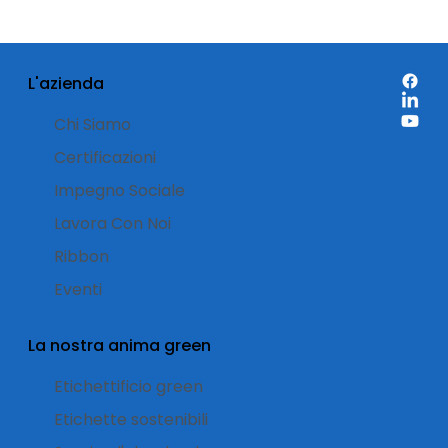
Etichette Multifascianti con
Materiale PE Bio Based
L'azienda
Chi Siamo
Certificazioni
Impegno Sociale
Lavora Con Noi
Ribbon
Eventi
La nostra anima green
Etichettificio green
Etichette sostenibili