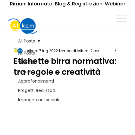
Rimani Informato: Blog & Registrazioni Webinar
All Posts
Alkam
7 lug 2022
Tempo di lettura: 2 min
All Posts
Etichette birra normativa:
Webinar
tra regole e creatività
E-Book
Approfondimenti
Progetti Realizzati
Impegno nel sociale