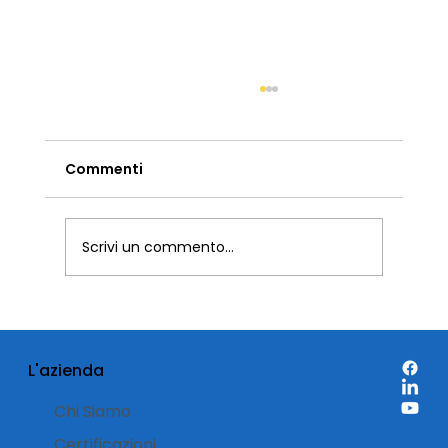
Commenti
Scrivi un commento...
PPWR: cosa cambia per packaging,
etichette e materiali adesivi dal 12
L'azienda
agosto 2026
Chi Siamo
Certificazioni