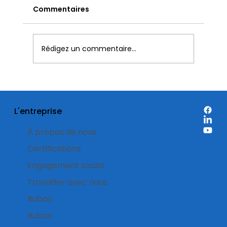
Commentaires
Rédigez un commentaire...
Étiquettes de réduction: quand est-
il préférable de les utiliser sur
L'entreprise
l’emballage d’un produit ?
À propos de nous
Certifications
Engagement social
Travailler avec nous
Ruban
Ruban