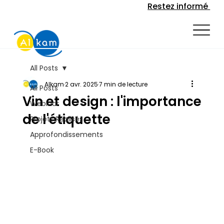
Restez informé
All Posts
Alkam
2 avr. 2025
7 min de lecture
All Posts
Vin et design : l'importance
Webinar
de l'étiquette
Projets Réalisés
Approfondissements
E-Book