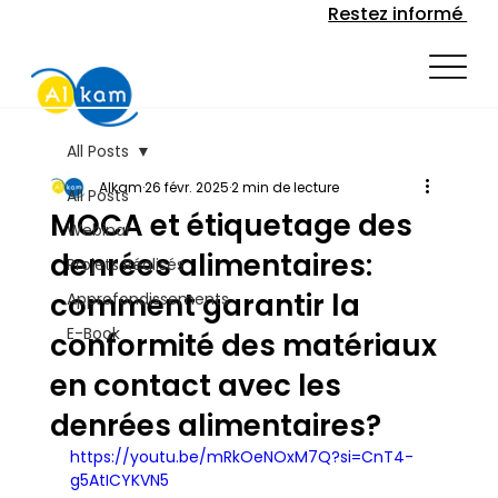
Restez informé
All Posts
Alkam
26 févr. 2025
2 min de lecture
All Posts
MOCA et étiquetage des
Webinar
denrées alimentaires:
Projets Réalisés
comment garantir la
Approfondissements
E-Book
conformité des matériaux
en contact avec les
denrées alimentaires?
https://youtu.be/mRkOeNOxM7Q?si=CnT4-
g5AtICYKVN5