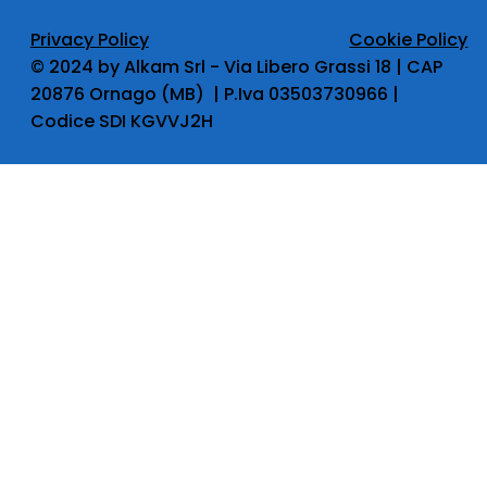
Privacy Policy
Cookie Policy
​© 2024 by Alkam Srl - Via Libero Grassi 18 | CAP
20876 Ornago (MB) | P.Iva 03503730966 |
Codice SDI KGVVJ2H