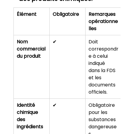
Élément
Obligatoire
Remarques 
opérationne
lles
Nom 
✔
Doit 
commercial 
correspondr
du produit
e à celui 
indiqué 
dans la FDS 
et les 
documents 
officiels.
Identité 
✔
Obligatoire 
chimique 
pour les 
des 
substances 
ingrédients
dangereuse
s.