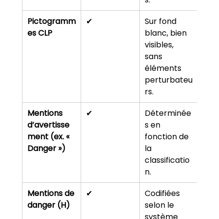
Pictogramm
✔
Sur fond 
es CLP
blanc, bien 
visibles, 
sans 
éléments 
perturbateu
rs.
Mentions 
✔
Déterminée
d’avertisse
s en 
ment (ex. « 
fonction de 
Danger »)
la 
classificatio
n.
Mentions de 
✔
Codifiées 
danger (H)
selon le 
système 