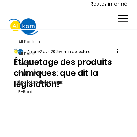
Restez informé
All Posts
Alkam
2 avr. 2025
7 min de lecture
All Posts
Étiquetage des produits
Webinar
chimiques: que dit la
Projets Réalisés
législation?
Approfondissements
E-Book